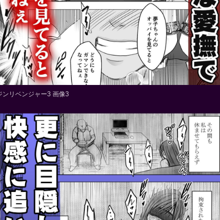
ンリベンジャー3 画像3