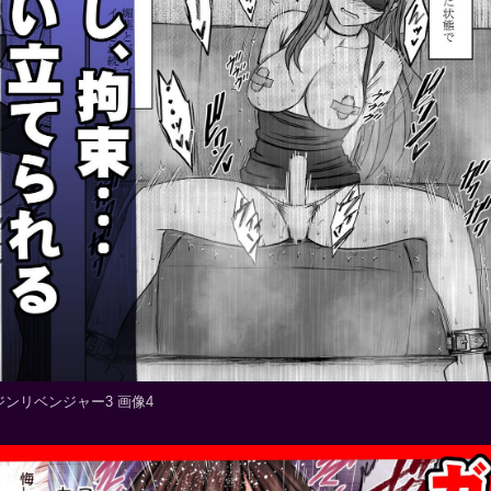
ンリベンジャー3 画像4