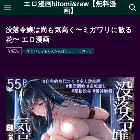
エロ漫画hitomi&raw【無料漫
画】
没落令嬢は尚も気高く〜ミガワリに散る
花〜 エロ漫画
広告
すまいるふぉらんかんぱにぃ。
ミガワリ