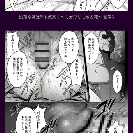
没落令嬢は尚も気高く〜ミガワリに散る花〜 画像6