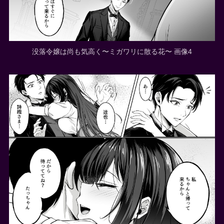
没落令嬢は尚も気高く〜ミガワリに散る花〜 画像4