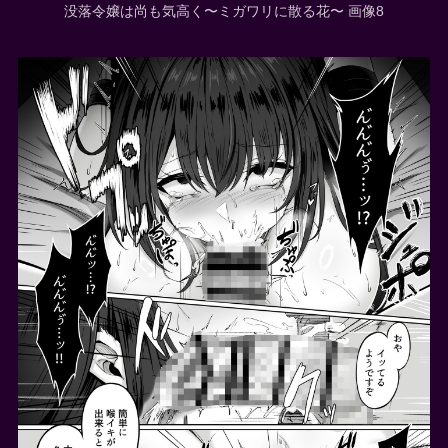
没落令嬢は尚も気高く〜ミガワリに散る花〜 画像8