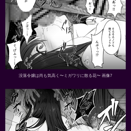
没落令嬢は尚も気高く〜ミガワリに散る花〜 画像7