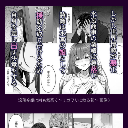
没落令嬢は尚も気高く〜ミガワリに散る花〜 画像3