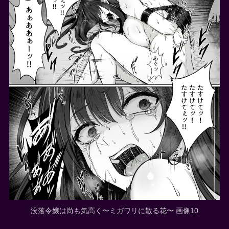
没落令嬢は尚も気高く〜ミガワリに散る花〜 画像10