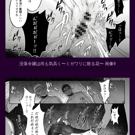
没落令嬢は尚も気高く〜ミガワリに散る花〜 画像9