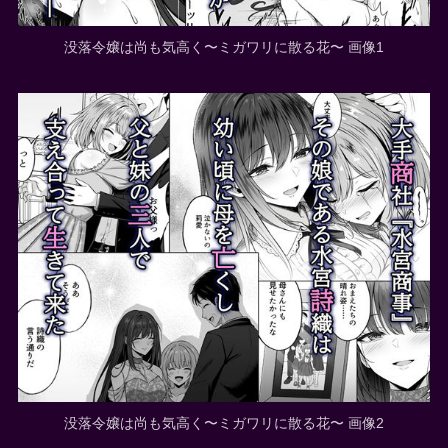
没落令嬢は尚も気高く〜ミガワリに散る花〜 画像1
没落令嬢は尚も気高く〜ミガワリに散る花〜 画像2