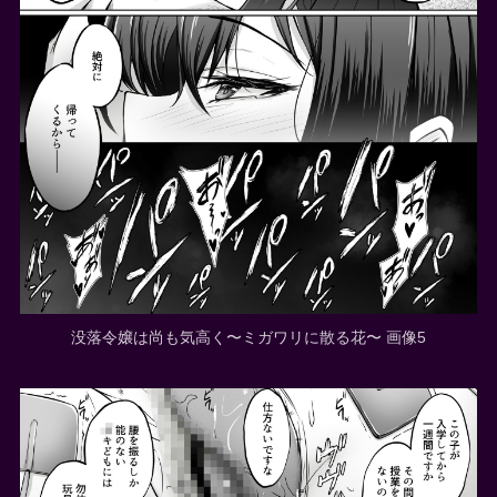
没落令嬢は尚も気高く〜ミガワリに散る花〜 画像5